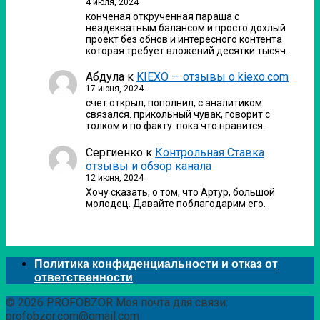
4 июля, 2024
конченая открученная параша с
неадекватным балансом и просто дохлый
проект без обнов и интересного контента
которая требует вложений десятки тысяч…
Абдула
к
KIEXO — отзывы о kiexo.com
17 июня, 2024
счёт открыл, пополнил, с аналитиком
связался. прикольный чувак, говорит с
толком и по факту. пока что нравится.
Сергиенко
к
Контрольная Ставка
отзывы и обзор канала
12 июня, 2024
Хочу сказать, о том, что Артур, большой
молодец. Давайте поблагодарим его.
Политика конфиденциальности и отказ от
ответственности
© 2026 PROFOBZOR Моя почта для связи:
profobzor.com@gmail.com