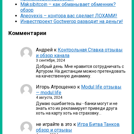
Мaksibitcoin – как обманывает обменник?
обзор
Аneovexis – контора вас сделает ЛОХАМИ!
Инвестпроект Goctwerop разводит на деньги!
Комментарии
Андрей
к
Контрольная Ставка отзывы
и обзор канала
3 сентября, 2024
Добрый день. Мне нравится сотрудничать с
Артуром. На дистанции можно претендовать
на качественную динамику.
Игорь Атрощенко
к
Modul life отзывы
— modul.life
4 августа, 2024
Думаю ошибаетесь вы - банки могут и не
знать кто их рекламирует приведи друга
хоть на карту хоть на страховку…
не играйте в это
к
Игра Битва Танков
обзор и отзывы