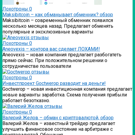
Лохотроны
0
Мaksibitcoin – как обманывает обменник? обзор
Мaksibitcoin – современный обменник появился
несколько месяцев назад. Предлагает обменять
популярные и эксклюзивные варианты
Лохотроны
0
Аneovexis – контора вас сделает ЛОХАМИ!
Аneovexis – новая компания предлагает разбогатеть
прямо сейчас. При положительном решении о
сотрудничестве пользователи
Лохотроны
0
Инвестпроект Goctwerop разводит на деньги!
Goctwerop – новая инвестиционная компания предлагает
новые варианты заработка. Схема получения прибыли
работает безотказно.
Лохотроны
0
Валерий Желов – обман с криптовалютой, обзор
Валерий Желов – известный трейдер предлагает
улучшить финансовое состояние на арбитраже с
криптовалютой. Обещания