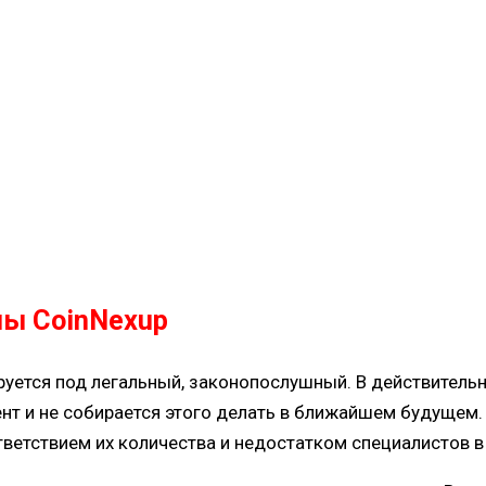
ны CoinNexup
руется под легальный, законопослушный. В действитель
нт и не собирается этого делать в ближайшем будущем.
ветствием их количества и недостатком специалистов в