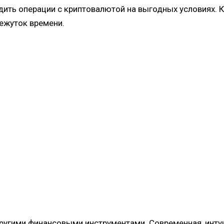
одить операции с криптовалютой на выгодных условиях
межуток времени.
ругими финансовыми инструментами. Современная, интуи