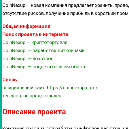
CoinNexup – новая компания предлагает хранить, пров
отсутствие рисков, получение прибыль в короткий про
Общая информация
Поиск проекта в интернете:
CoinNexup — криптоторговля
CoinNexup — заработок Биткойнами
CoinNexup — лохотрон
CoinNexup — соцсети отзывы обзор
Связь
официальный сайт: https://coinnexup.com/
телефон: не предоставлен
Описание проекта
Компания создана для работы с цифровой валютой и д