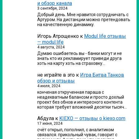
и обзор канала
3 сентября, 2024
Добрый день. Мне нравится сотрудничать с
Артуром. На дистанции можно претендовать
на качественную динамику.
Игорь Атрощенко
к
Modul life отзывы
— modul.life
4 августа, 2024
Думаю ошибаетесь вы - банки могут и не
знать кто их рекламирует приведи друга
хоть на карту хоть на страховку…
не играйте в это
к
Игра Битва Танков
обзор и отзывы
4 июля, 2024
конченая открученная параша с
неадекватным балансом и просто дохлый
проект без обнов и интересного контента
которая требует вложений десятки тысяч…
Абдула
к
KIEXO — отзывы о kiexo.com
17 июня, 2024
счёт открыл, пополнил, с аналитиком
связался. прикольный чувак, говорит с