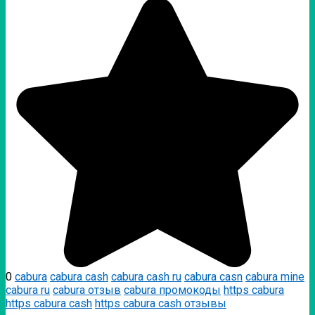
0
cabura
cabura cash
cabura cash ru
cabura casn
cabura mine
cabura ru
cabura отзыв
cabura промокоды
https cabura
https cabura cash
https cabura cash отзывы