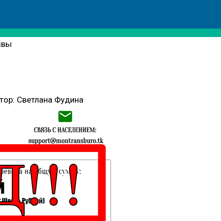
ывы
ы
тор:
Светлана Фудина