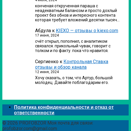
конченая открученная параша с
неадекватным балансом и просто дохлый
проект без обнов и интересного контента
которая требует вложений десятки тысяч…
Абдула
к
KIEXO — отзывы о kiexo.com
17 июня, 2024
счёт открыл, пополнил, с аналитиком
связался. прикольный чувак, говорит с
толком и по факту. пока что нравится.
Сергиенко
к
Контрольная Ставка
отзывы и обзор канала
12 июня, 2024
Хочу сказать, о том, что Артур, большой
молодец. Давайте поблагодарим его.
Политика конфиденциальности и отказ от
ответственности
© 2026 PROFOBZOR Моя почта для связи:
profobzor.com@gmail.com