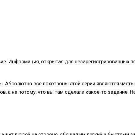
вие. Информация, открытая для незарегистрированных по
ды. Абсолютно все лохотроны этой серии являются част
, а не потому, что вы там сделали какое-то задание. На
 ищут людей на стороне, обещая им легкий и быстрый з