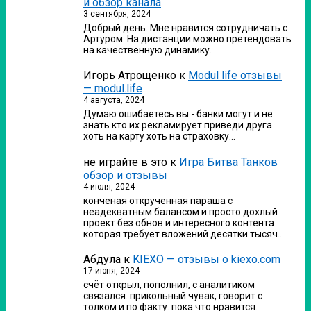
и обзор канала
3 сентября, 2024
Добрый день. Мне нравится сотрудничать с
Артуром. На дистанции можно претендовать
на качественную динамику.
Игорь Атрощенко
к
Modul life отзывы
— modul.life
4 августа, 2024
Думаю ошибаетесь вы - банки могут и не
знать кто их рекламирует приведи друга
хоть на карту хоть на страховку…
не играйте в это
к
Игра Битва Танков
обзор и отзывы
4 июля, 2024
конченая открученная параша с
неадекватным балансом и просто дохлый
проект без обнов и интересного контента
которая требует вложений десятки тысяч…
Абдула
к
KIEXO — отзывы о kiexo.com
17 июня, 2024
счёт открыл, пополнил, с аналитиком
связался. прикольный чувак, говорит с
толком и по факту. пока что нравится.