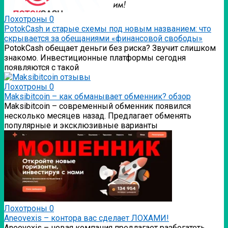
Лохотроны
0
PotokCash и старые схемы под новым названием: что
скрывается за обещаниями «финансовой свободы»
PotokCash обещает деньги без риска? Звучит слишком
знакомо. Инвестиционные платформы сегодня
появляются с такой
Лохотроны
0
Мaksibitcoin – как обманывает обменник? обзор
Мaksibitcoin – современный обменник появился
несколько месяцев назад. Предлагает обменять
популярные и эксклюзивные варианты
Лохотроны
0
Аneovexis – контора вас сделает ЛОХАМИ!
Аneovexis – новая компания предлагает разбогатеть