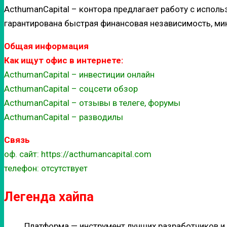
ActhumanCapital – контора предлагает работу с испо
гарантирована быстрая финансовая независимость, ми
Общая информация
Как ищут офис в интернете:
ActhumanCapital – инвестиции онлайн
ActhumanCapital – соцсети обзор
ActhumanCapital – отзывы в телеге, форумы
ActhumanCapital – разводилы
Связь
оф. сайт: https://acthumancapital.com
телефон: отсутствует
Легенда хайпа
Платформа — инструмент лучших разработчиков и