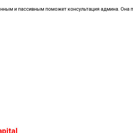
янным и пассивным поможет консультация админа. Она 
pital