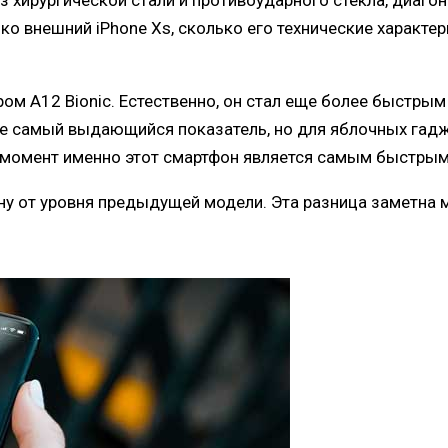
з хирургической стали и противоударного стекла, диаго
ко внешний iPhone Xs, сколько его технические характер
 А12 Bionic. Естественно, он стал еще более быстрым
е самый выдающийся показатель, но для яблочных гаджет
й момент именно этот смартфон является самым быстрым
ину от уровня предыдущей модели. Эта разница заметна 