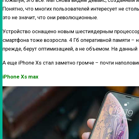
Пожалуй, это все. Мы снова видим девайс, созданный и
Понятно, что многих пользователей интересует не столь
это не значит, что они революционные.
Устройство оснащено новым шестиядерным процессором
смартфона тоже возросла. 4 Гб оперативной памяти – н
прежде, берут оптимизацией, а не объемом. На данны
А еще iPhone Xs стал заметно громче – почти наполов
iPhone Xs max