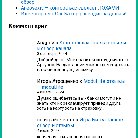
обзор
Аneovexis – контора вас сделает ЛОХАМИ!
Инвестпроект Goctwerop разводит на деньги!
Комментарии
Андрей
к
Контрольная Ставка отзывы
и обзор канала
3 сентября, 2024
Добрый день. Мне нравится сотрудничать с
Артуром. На дистанции можно претендовать
на качественную динамику.
Игорь Атрощенко
к
Modul life отзывы
— modul.life
4 августа, 2024
Думаю ошибаетесь вы - банки могут и не
знать кто их рекламирует приведи друга
хоть на карту хоть на страховку…
не играйте в это
к
Игра Битва Танков
обзор и отзывы
4 июля, 2024
конченая открученная параша с