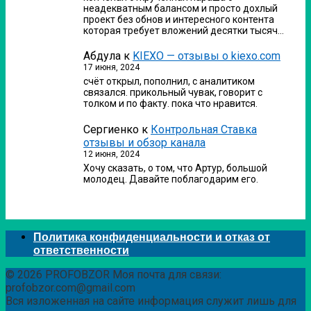
неадекватным балансом и просто дохлый
проект без обнов и интересного контента
которая требует вложений десятки тысяч…
Абдула
к
KIEXO — отзывы о kiexo.com
17 июня, 2024
счёт открыл, пополнил, с аналитиком
связался. прикольный чувак, говорит с
толком и по факту. пока что нравится.
Сергиенко
к
Контрольная Ставка
отзывы и обзор канала
12 июня, 2024
Хочу сказать, о том, что Артур, большой
молодец. Давайте поблагодарим его.
Политика конфиденциальности и отказ от
ответственности
© 2026 PROFOBZOR Моя почта для связи:
profobzor.com@gmail.com
Вся изложенная на сайте информация служит лишь для