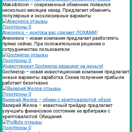
Мaksibitcoin – современный обменник появился
несколько месяцев назад. Предлагает обменять
популярные и эксклюзивные варианты
Лохотроны
0
Аneovexis – контора вас сделает ЛОХАМИ!
Аneovexis – новая компания предлагает разбогатеть
прямо сейчас. При положительном решении о
сотрудничестве пользователи
Лохотроны
0
Инвестпроект Goctwerop разводит на деньги!
Goctwerop – новая инвестиционная компания предлагает
новые варианты заработка. Схема получения прибыли
работает безотказно.
Лохотроны
0
Валерий Желов – обман с криптовалютой, обзор
Валерий Желов – известный трейдер предлагает
улучшить финансовое состояние на арбитраже с
криптовалютой. Обещания
Лохотроны
0