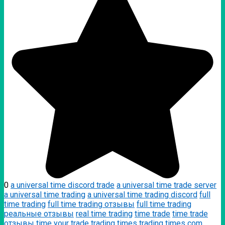
0
a universal time discord trade
a universal time trade server
a universal time trading
a universal time trading discord
full
time trading
full time trading отзывы
full time trading
реальные отзывы
real time trading
time trade
time trade
отзывы
time your trade
trading times
trading times com