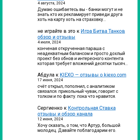
4 августа, 2024
Думаю ошибаетесь вы - банки могут и не
знать кто их рекламирует приведи друга
хоть на карту хоть на страховку…
не играйте в это
к
Игра Битва Танков
обзор и отзывы
4 июля, 2024
конченая открученная параша с
неадекватным балансом и просто дохлый
проект без обнов и интересного контента
которая требует вложений десятки тысяч…
Абдула
к
KIEXO — отзывы о kiexo.com
17 июня, 2024
счёт открыл, пополнил, с аналитиком
связался. прикольный чувак, говорит с
толком и по факту. пока что нравится.
Сергиенко
к
Контрольная Ставка
отзывы и обзор канала
12 июня, 2024
Хочу сказать, о том, что Артур, большой
молодец. Давайте поблагодарим его.