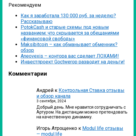
Рекомендуем
Как я заработала 130 000 руб. за неделю?
Рассказываю
PotokCash и старые схемы под новым
названием: что скрывается за обещаниями
«финансовой свободы»
Мaksibitcoin – как обманывает обменник?
обзор
Аneovexis – контора вас сделает ЛОХАМИ!
Инвестпроект Goctwerop разводит на деньги!
Комментарии
Андрей
к
Контрольная Ставка отзывы
и обзор канала
3 сентября, 2024
Добрый день. Мне нравится сотрудничать с
Артуром. На дистанции можно претендовать
на качественную динамику.
Игорь Атрощенко
к
Modul life отзывы
— modul.life