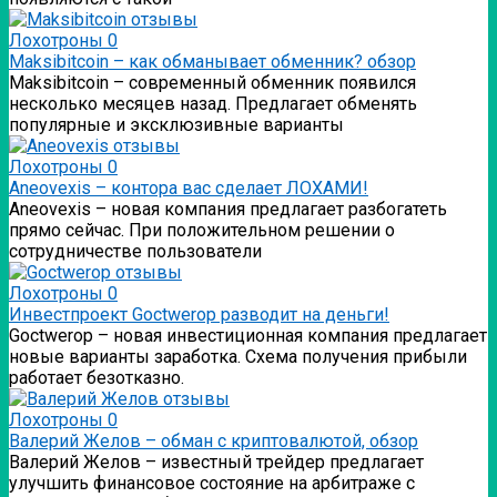
Лохотроны
0
Мaksibitcoin – как обманывает обменник? обзор
Мaksibitcoin – современный обменник появился
несколько месяцев назад. Предлагает обменять
популярные и эксклюзивные варианты
Лохотроны
0
Аneovexis – контора вас сделает ЛОХАМИ!
Аneovexis – новая компания предлагает разбогатеть
прямо сейчас. При положительном решении о
сотрудничестве пользователи
Лохотроны
0
Инвестпроект Goctwerop разводит на деньги!
Goctwerop – новая инвестиционная компания предлагает
новые варианты заработка. Схема получения прибыли
работает безотказно.
Лохотроны
0
Валерий Желов – обман с криптовалютой, обзор
Валерий Желов – известный трейдер предлагает
улучшить финансовое состояние на арбитраже с