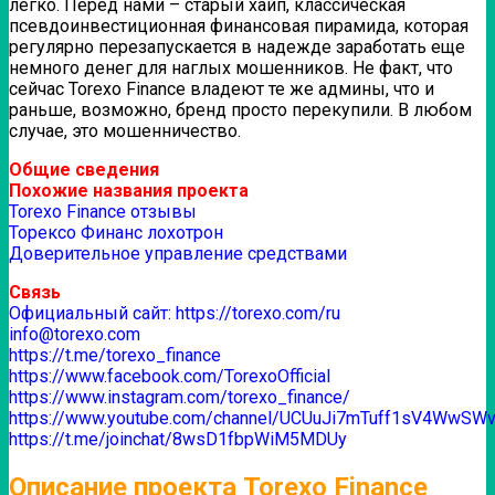
легко. Перед нами – старый хайп, классическая
псевдоинвестиционная финансовая пирамида, которая
регулярно перезапускается в надежде заработать еще
немного денег для наглых мошенников. Не факт, что
сейчас Torexo Finance владеют те же админы, что и
раньше, возможно, бренд просто перекупили.
В любом
случае, это мошенничество.
Общие сведения
Похожие названия проекта
Torexo Finance отзывы
Торексо Финанс лохотрон
Доверительное управление средствами
Связь
Официальный сайт: https://torexo.com/ru
info@torexo.com
https://t.me/torexo_finance
https://www.facebook.com/TorexoOfficial
https://www.instagram.com/torexo_finance/
https://www.youtube.com/channel/UCUuJi7mTuff1sV4WwSWv
https://t.me/joinchat/8wsD1fbpWiM5MDUy
Описание проекта Torexo Finance