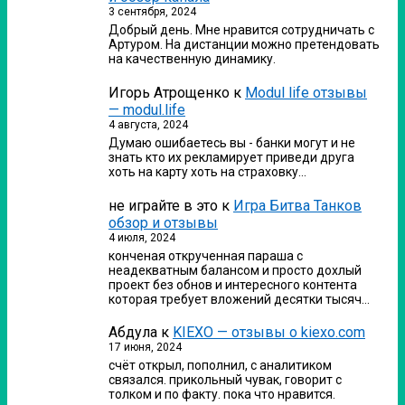
3 сентября, 2024
Добрый день. Мне нравится сотрудничать с
Артуром. На дистанции можно претендовать
на качественную динамику.
Игорь Атрощенко
к
Modul life отзывы
— modul.life
4 августа, 2024
Думаю ошибаетесь вы - банки могут и не
знать кто их рекламирует приведи друга
хоть на карту хоть на страховку…
не играйте в это
к
Игра Битва Танков
обзор и отзывы
4 июля, 2024
конченая открученная параша с
неадекватным балансом и просто дохлый
проект без обнов и интересного контента
которая требует вложений десятки тысяч…
Абдула
к
KIEXO — отзывы о kiexo.com
17 июня, 2024
счёт открыл, пополнил, с аналитиком
связался. прикольный чувак, говорит с
толком и по факту. пока что нравится.