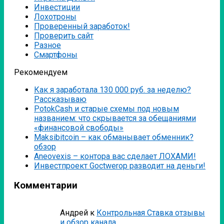
Инвестиции
Лохотроны
Проверенный заработок!
Проверить сайт
Разное
Смартфоны
Рекомендуем
Как я заработала 130 000 руб. за неделю?
Рассказываю
PotokCash и старые схемы под новым
названием: что скрывается за обещаниями
«финансовой свободы»
Мaksibitcoin – как обманывает обменник?
обзор
Аneovexis – контора вас сделает ЛОХАМИ!
Инвестпроект Goctwerop разводит на деньги!
Комментарии
Андрей
к
Контрольная Ставка отзывы
и обзор канала