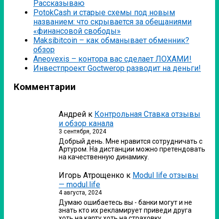
Рассказываю
PotokCash и старые схемы под новым
названием: что скрывается за обещаниями
«финансовой свободы»
Мaksibitcoin – как обманывает обменник?
обзор
Аneovexis – контора вас сделает ЛОХАМИ!
Инвестпроект Goctwerop разводит на деньги!
Комментарии
Андрей
к
Контрольная Ставка отзывы
и обзор канала
3 сентября, 2024
Добрый день. Мне нравится сотрудничать с
Артуром. На дистанции можно претендовать
на качественную динамику.
Игорь Атрощенко
к
Modul life отзывы
— modul.life
4 августа, 2024
Думаю ошибаетесь вы - банки могут и не
знать кто их рекламирует приведи друга
хоть на карту хоть на страховку…