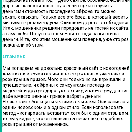
Подарки на Новый год – дело святое, особенно, если они
дорогие, качественные, ну а если ещё и получить
деньгами стоимость последнего айфона, то можно
уехать отдыхать. Только все это бред, в который верить
мы вам не рекомендуем. Слишком дорого он обходится.
Итак, мошенники решили порадовать не гостей их сайта,
а сама себя. Полупоклоном Нового года развести на
деньги. И те, кто этим мошенникам поверил, уже сто раз
пожалели об этом.
Отзывы:
Мы попадаем на довольно красочный сайт с новогодней
тематикой и кучей отзывов восторженных участников
розыгрыша призов. Чего они только не выигрывали: и
путешествие, и айфоны с самсунгами последних
моделей, и другую дорогую технику, а кто-то умудрялся
дабе вместо ценных призов забрать деньги.
Но не стоит обольщаться этими отзывами. Они написаны
одним человеком и в одном стиле. Если использовать
метод «копировать-вставить» хотя бы с одним отзывом,
то вы увидите, что он написан на несколько подобных
розыгрышей от мошенников.