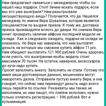
Нам предлагают связаться с менеджером, чтобы он
нашёл наш подарок. Стоп! Зачем искать подарок, если
мы его уже выиграли? Нам разыгрывали
несуществующую вещь? Получается, что да. Нашёлся
менеджер по имени Вера Шувалова, которая является
специалистом по выдаче призов. К тому же, доставка
призов производится вплоть до двери. Но сначала Вера
хочет проверить наличие айфона последней модели на
складе. Как и следовало ожидать, подарка на складе не
оказалось. Но Вера нас заверила, что нам выплатят
деньги, на которые мы сможем купить айфон 11 pro.
Нам обещают выплатить 121 900 рублей. Очень здорово,
если учесть, что выигранная якобы модель стоит
максимум 70 тысяч. На остатки, наверное, аксессуаров
до кучи надо купить.
Просят заполнить анкету. Заполнять не стали. Потому что
имея наши достоверные данные, мошенники могут
наворотить делов. Отправили пустую анкету Вере, а она
говорит, что сейчас нам переведут деньги, надо всего
лишь перейти по ссылке. Реквизиты мы также не
заполняем, но нам пишут, что платёж исполнен, нужно
только оплатить регистрацию – 396 рублей. Вот и
кульминация.