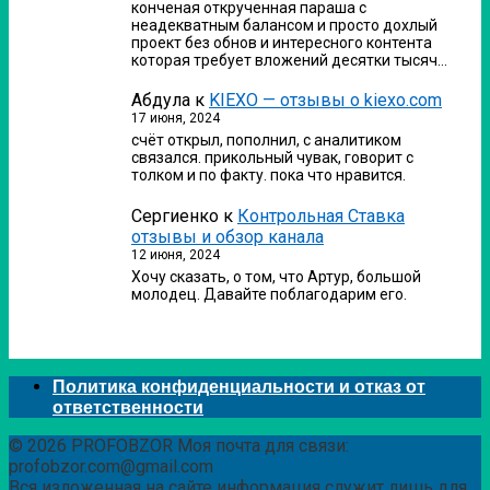
конченая открученная параша с
неадекватным балансом и просто дохлый
проект без обнов и интересного контента
которая требует вложений десятки тысяч…
Абдула
к
KIEXO — отзывы о kiexo.com
17 июня, 2024
счёт открыл, пополнил, с аналитиком
связался. прикольный чувак, говорит с
толком и по факту. пока что нравится.
Сергиенко
к
Контрольная Ставка
отзывы и обзор канала
12 июня, 2024
Хочу сказать, о том, что Артур, большой
молодец. Давайте поблагодарим его.
Политика конфиденциальности и отказ от
ответственности
© 2026 PROFOBZOR Моя почта для связи:
profobzor.com@gmail.com
Вся изложенная на сайте информация служит лишь для