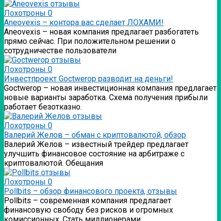
Лохотроны
0
Аneovexis – контора вас сделает ЛОХАМИ!
Аneovexis – новая компания предлагает разбогатеть
прямо сейчас. При положительном решении о
сотрудничестве пользователи
Лохотроны
0
Инвестпроект Goctwerop разводит на деньги!
Goctwerop – новая инвестиционная компания предлагает
новые варианты заработка. Схема получения прибыли
работает безотказно.
Лохотроны
0
Валерий Желов – обман с криптовалютой, обзор
Валерий Желов – известный трейдер предлагает
улучшить финансовое состояние на арбитраже с
криптовалютой. Обещания
Лохотроны
0
Pollbits – обзор финансового проекта, отзывы
Pollbits – современная компания предлагает
финансовую свободу без рисков и огромных
комиссионных. Стать миллионерами