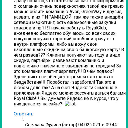
Сразу понятно, что статья заказная, т.к. информация
о компании очень поверхностная, такой же грязью
можно облить компанию Avon, GreenWay и другие,
назвать и их ПИРАМИДОЙ, там же также внедрён
сетевой маркетинг, есть ежемесячные закупки
товаров и пр.?! Я начала работу в RoyalClub,
ежедневно бесплатно обучаюсь, со всех своих
покупок получаю хороший кэшбэк и трачу его
внутри платформы, либо вывожу свои
накопленные скидки на свою банковскую карту! В
чём развод??? Клиенты получают выгоду в виде
скидки, партнёры развивают компанию и
подключают наземные заведения по городам! За
это компания платит зарплату!!! В чём подвох?
Здесь никто не обещает огромных доходов от
бездействия!!! Поработал- заработал! Так это в
любом деле так! А на счёт Яндекс: так именно в
приложении Яндекс можно рассчитываться балами
Royal Club!!! Вы думаете Яндекс не в курсе, что у
них делается на сайте?!
Ответить
Светлана Фудина
(автор)
04.02.2021 в 09:44