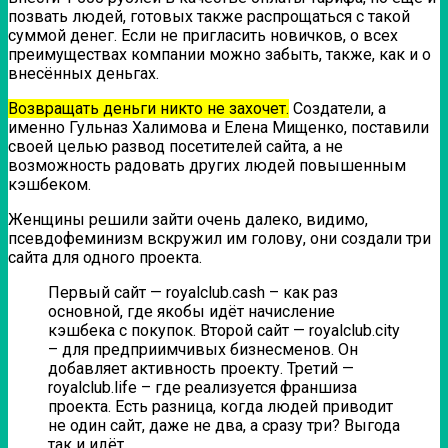
позвать людей, готовых также распрощаться с такой
суммой денег. Если не пригласить новичков, о всех
преимуществах компании можно забыть, также, как и о
внесённых деньгах.
Возвращать деньги никто не захочет.
Создатели, а
именно Гульназ Халимова и Елена Мищенко, поставили
своей целью развод посетителей сайта, а не
возможность радовать других людей повышенным
кэшбеком.
Женщины решили зайти очень далеко, видимо,
псевдофеминизм вскружил им голову, они создали три
сайта для одного проекта.
Первый сайт — royalclub.cash – как раз
основной, где якобы идёт начисление
кэшбека с покупок. Второй сайт — royalclub.city
– для предприимчивых бизнесменов. Он
добавляет активность проекту. Третий —
royalclub.life – где реализуется франшиза
проекта. Есть разница, когда людей приводит
не один сайт, даже не два, а сразу три? Выгода
так и идёт.