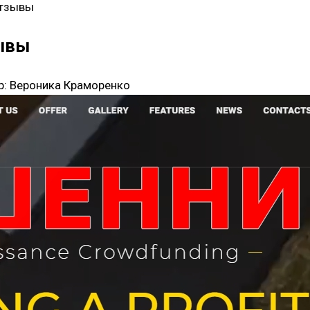
тзывы
ывы
р:
Вероника Краморенко