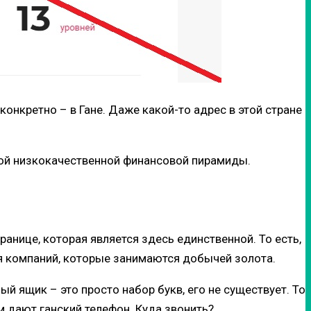
онкретно – в Гане. Даже какой-то адрес в этой стране
дной низкокачественной финансовой пирамиды.
ранице, которая является здесь единственной. То есть,
я компаний, которые занимаются добычей золота.
й ящик – это просто набор букв, его не существует. То
м дают ганский телефон. Куда звонить?