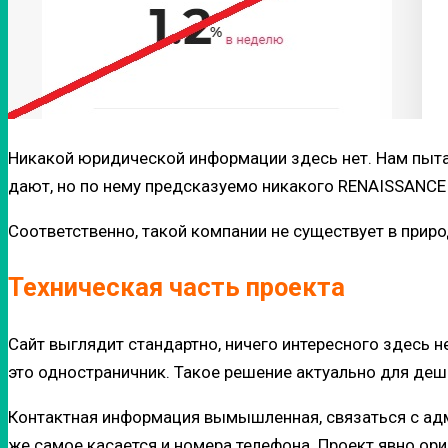
Никакой юридической информации здесь нет. Нам пытаю
дают, но по нему предсказуемо никакого RENAISSANC
Соответственно, такой компании не существует в прир
Техническая часть проекта
Сайт выглядит стандартно, ничего интересного здесь не
это одностраничник. Такое решение актуально для де
Контактная информация вымышленная, связаться с админ
же самое касается и номера телефона. Проект явно ори