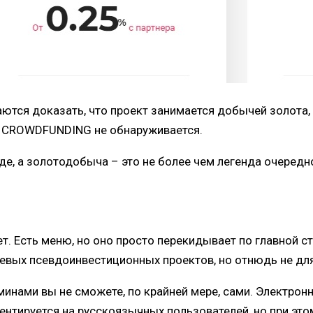
тся доказать, что проект занимается добычей золота, к
E CROWDFUNDING не обнаруживается.
оде, а золотодобыча – это не более чем легенда очере
т. Есть меню, но оно просто перекидывает по главной ст
шевых псевдоинвестиционных проектов, но отнюдь не дл
ами вы не сможете, по крайней мере, сами. Электронны
ентируется на русскоязычных пользователей, но при это