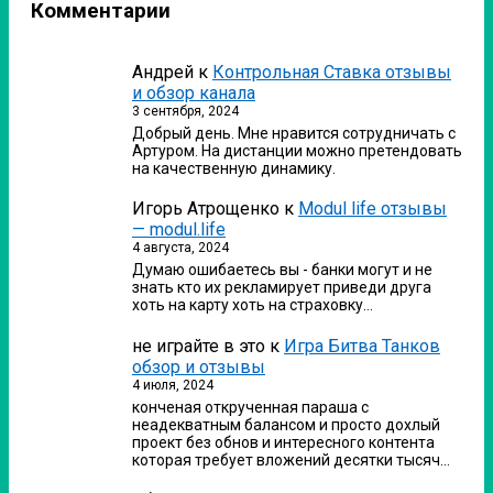
Комментарии
Андрей
к
Контрольная Ставка отзывы
и обзор канала
3 сентября, 2024
Добрый день. Мне нравится сотрудничать с
Артуром. На дистанции можно претендовать
на качественную динамику.
Игорь Атрощенко
к
Modul life отзывы
— modul.life
4 августа, 2024
Думаю ошибаетесь вы - банки могут и не
знать кто их рекламирует приведи друга
хоть на карту хоть на страховку…
не играйте в это
к
Игра Битва Танков
обзор и отзывы
4 июля, 2024
конченая открученная параша с
неадекватным балансом и просто дохлый
проект без обнов и интересного контента
которая требует вложений десятки тысяч…