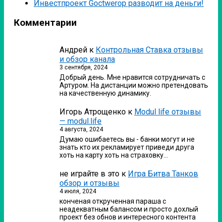
Инвестпроект Goctwerop разводит на деньги!
Комментарии
Андрей
к
Контрольная Ставка отзывы
и обзор канала
3 сентября, 2024
Добрый день. Мне нравится сотрудничать с
Артуром. На дистанции можно претендовать
на качественную динамику.
Игорь Атрощенко
к
Modul life отзывы
— modul.life
4 августа, 2024
Думаю ошибаетесь вы - банки могут и не
знать кто их рекламирует приведи друга
хоть на карту хоть на страховку…
не играйте в это
к
Игра Битва Танков
обзор и отзывы
4 июля, 2024
конченая открученная параша с
неадекватным балансом и просто дохлый
проект без обнов и интересного контента