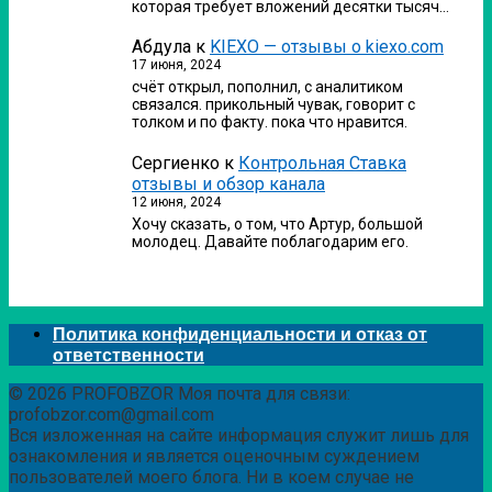
которая требует вложений десятки тысяч…
Абдула
к
KIEXO — отзывы о kiexo.com
17 июня, 2024
счёт открыл, пополнил, с аналитиком
связался. прикольный чувак, говорит с
толком и по факту. пока что нравится.
Сергиенко
к
Контрольная Ставка
отзывы и обзор канала
12 июня, 2024
Хочу сказать, о том, что Артур, большой
молодец. Давайте поблагодарим его.
Политика конфиденциальности и отказ от
ответственности
© 2026 PROFOBZOR Моя почта для связи:
profobzor.com@gmail.com
Вся изложенная на сайте информация служит лишь для
ознакомления и является оценочным суждением
пользователей моего блога. Ни в коем случае не