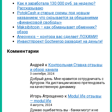
Как я заработала 130 000 руб. за неделю?
Рассказываю
PotokCash и старые схемы под новым
названием: что скрывается за обещаниями
«финансовой свободы»
Мaksibitcoin – как обманывает обменник?
обзор
Аneovexis – контора вас сделает ЛОХАМИ!
Инвестпроект Goctwerop разводит на деньги!
Комментарии
Андрей
к
Контрольная Ставка отзывы
и обзор канала
3 сентября, 2024
Добрый день. Мне нравится сотрудничать с
Артуром. На дистанции можно претендовать
на качественную динамику.
Игорь Атрощенко
к
Modul life отзывы
— modul.life
4 августа, 2024
Думаю ошибаетесь вы - банки могут и не