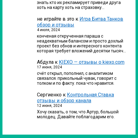
знать кто их рекламирует приведи друга
хоть на карту хоть на страховку…
не играйте в это
к
Игра Битва Танков
обзор и отзывы
4 июля, 2024
конченая открученная параша с
неадекватным балансом и просто дохлый
проект без обнов и интересного контента
которая требует вложений десятки тысяч…
Абдула
к
KIEXO — отзывы о kiexo.com
17 июня, 2024
счёт открыл, пополнил, с аналитиком
связался. прикольный чувак, говорит с
толком и по факту. пока что нравится.
Сергиенко
к
Контрольная Ставка
отзывы и обзор канала
12 июня, 2024
Хочу сказать, о том, что Артур, большой
молодец. Давайте поблагодарим его.