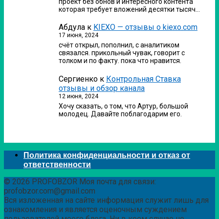
проект без обнов и интересного контента
которая требует вложений десятки тысяч…
Абдула
к
KIEXO — отзывы о kiexo.com
17 июня, 2024
счёт открыл, пополнил, с аналитиком
связался. прикольный чувак, говорит с
толком и по факту. пока что нравится.
Сергиенко
к
Контрольная Ставка
отзывы и обзор канала
12 июня, 2024
Хочу сказать, о том, что Артур, большой
молодец. Давайте поблагодарим его.
Политика конфиденциальности и отказ от
ответственности
© 2026 PROFOBZOR Моя почта для связи:
profobzor.com@gmail.com
Вся изложенная на сайте информация служит лишь для
ознакомления и является оценочным суждением
пользователей моего блога. Ни в коем случае не