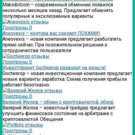
Мaksibitcoin – современный обменник появился
несколько месяцев назад. Предлагает обменять
популярные и эксклюзивные варианты
Лохотроны
0
Аneovexis – контора вас сделает ЛОХАМИ!
Аneovexis – новая компания предлагает разбогатеть
прямо сейчас. При положительном решении о
сотрудничестве пользователи
Лохотроны
0
Инвестпроект Goctwerop разводит на деньги!
Goctwerop – новая инвестиционная компания предлагает
новые варианты заработка. Схема получения прибыли
работает безотказно.
Лохотроны
0
Валерий Желов – обман с криптовалютой, обзор
Валерий Желов – известный трейдер предлагает
улучшить финансовое состояние на арбитраже с
криптовалютой. Обещания
Лохотроны
0