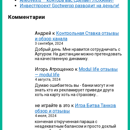
Аneovexis – контора вас сделает ЛОХАМИ!
Инвестпроект Goctwerop разводит на деньги!
Комментарии
Андрей
к
Контрольная Ставка отзывы
и обзор канала
3 сентября, 2024
Добрый день. Мне нравится сотрудничать с
Артуром. На дистанции можно претендовать
на качественную динамику.
Игорь Атрощенко
к
Modul life отзывы
— modul.life
4 августа, 2024
Думаю ошибаетесь вы - банки могут и не
знать кто их рекламирует приведи друга
хоть на карту хоть на страховку…
не играйте в это
к
Игра Битва Танков
обзор и отзывы
4 июля, 2024
конченая открученная параша с
неадекватным балансом и просто дохлый