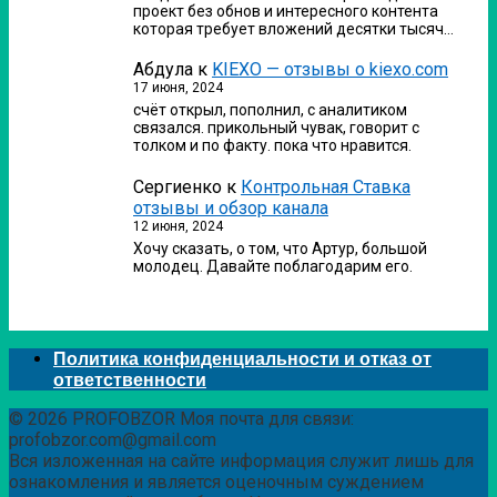
проект без обнов и интересного контента
которая требует вложений десятки тысяч…
Абдула
к
KIEXO — отзывы о kiexo.com
17 июня, 2024
счёт открыл, пополнил, с аналитиком
связался. прикольный чувак, говорит с
толком и по факту. пока что нравится.
Сергиенко
к
Контрольная Ставка
отзывы и обзор канала
12 июня, 2024
Хочу сказать, о том, что Артур, большой
молодец. Давайте поблагодарим его.
Политика конфиденциальности и отказ от
ответственности
© 2026 PROFOBZOR Моя почта для связи:
profobzor.com@gmail.com
Вся изложенная на сайте информация служит лишь для
ознакомления и является оценочным суждением