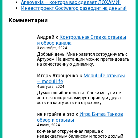
Аneovexis – контора вас сделает ЛОХАМИ!
Инвестпроект Goctwerop разводит на деньги!
Комментарии
Андрей
к
Контрольная Ставка отзывы
и обзор канала
3 сентября, 2024
Добрый день. Мне нравится сотрудничать с
Артуром. На дистанции можно претендовать
на качественную динамику.
Игорь Атрощенко
к
Modul life отзывы
— modul.life
4 августа, 2024
Думаю ошибаетесь вы - банки могут и не
знать кто их рекламирует приведи друга
хоть на карту хоть на страховку…
не играйте в это
к
Игра Битва Танков
обзор и отзывы
4 июля, 2024
конченая открученная параша с
неадекватным балансом и просто дохлый