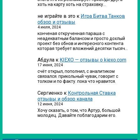
хоть на карту хоть на страховку…
не играйте в это
к
Игра Битва Танков
обзор и отзывы
4 июля, 2024
конченая открученная параша с
неадекватным балансом и просто дохлый
проект без обнов и интересного контента
которая требует вложений десятки тысяч…
Абдула
к
KIEXO — отзывы о kiexo.com
17 июня, 2024
счёт открыл, пополнил, с аналитиком
связался. прикольный чувак, говорит с
толком и по факту. пока что нравится.
Сергиенко
к
Контрольная Ставка
отзывы и обзор канала
12 июня, 2024
Хочу сказать, о том, что Артур, большой
молодец. Давайте поблагодарим его.