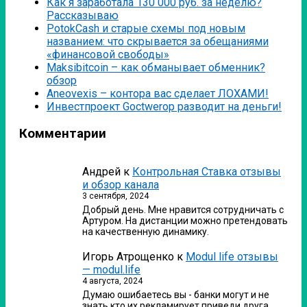
Как я заработала 130 000 руб. за неделю?
Рассказываю
PotokCash и старые схемы под новым
названием: что скрывается за обещаниями
«финансовой свободы»
Мaksibitcoin – как обманывает обменник?
обзор
Аneovexis – контора вас сделает ЛОХАМИ!
Инвестпроект Goctwerop разводит на деньги!
Комментарии
Андрей
к
Контрольная Ставка отзывы
и обзор канала
3 сентября, 2024
Добрый день. Мне нравится сотрудничать с
Артуром. На дистанции можно претендовать
на качественную динамику.
Игорь Атрощенко
к
Modul life отзывы
— modul.life
4 августа, 2024
Думаю ошибаетесь вы - банки могут и не
знать кто их рекламирует приведи друга