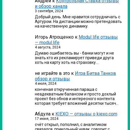
Андрей
к
Контрольная Ставка отзывы
и обзор канала
3 сентября, 2024
Добрый день. Мне нравится сотрудничать с
Артуром. На дистанции можно претендовать
на качественную динамику.
Игорь Атрощенко
к
Modul life отзывы
— modul.life
4 августа, 2024
Думаю ошибаетесь вы - банки могут и не
знать кто их рекламирует приведи друга
хоть на карту хоть на страховку…
не играйте в это
к
Игра Битва Танков
обзор и отзывы
4 июля, 2024
конченая открученная параша с
неадекватным балансом и просто дохлый
проект без обнов и интересного контента
которая требует вложений десятки тысяч…
Абдула
к
KIEXO — отзывы о kiexo.com
17 июня, 2024
счёт открыл, пополнил, с аналитиком
связался. прикольный чувак, говорит с