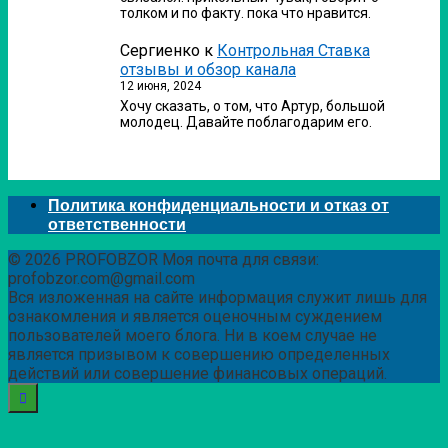
толком и по факту. пока что нравится.
Сергиенко
к
Контрольная Ставка
отзывы и обзор канала
12 июня, 2024
Хочу сказать, о том, что Артур, большой
молодец. Давайте поблагодарим его.
Политика конфиденциальности и отказ от
ответственности
© 2026 PROFOBZOR Моя почта для связи:
profobzor.com@gmail.com
Вся изложенная на сайте информация служит лишь для
ознакомления и является оценочным суждением
пользователей моего блога. Ни в коем случае не
является призывом к совершению определенных
действий или совершение финансовых операций.