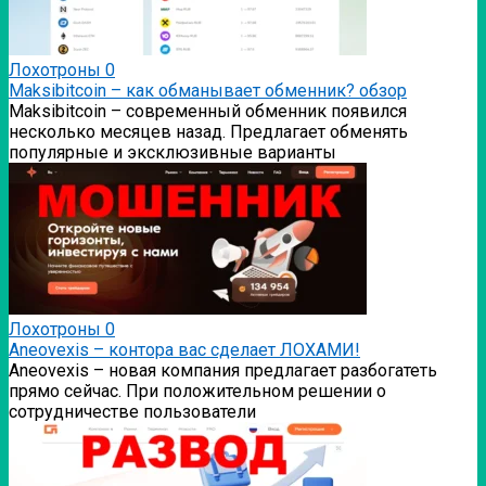
Лохотроны
0
Мaksibitcoin – как обманывает обменник? обзор
Мaksibitcoin – современный обменник появился
несколько месяцев назад. Предлагает обменять
популярные и эксклюзивные варианты
Лохотроны
0
Аneovexis – контора вас сделает ЛОХАМИ!
Аneovexis – новая компания предлагает разбогатеть
прямо сейчас. При положительном решении о
сотрудничестве пользователи