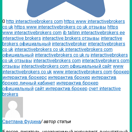
0
http interactivebrokers com
https www interactivebrokers
co uk
https www interactivebrokers co uk отзывы
https
www interactivebrokers com
ib tallinn interactivebrokers ee
interactive brokers
interactive brokers отзывы
interactive
brokers официальный
interactivebroker
interactivebrokers
co uk
interactivebrokers co uk interactivebrokers com
официальный
interactivebrokers co uk ru
interactivebrokers
co uk отзывы
interactivebrokers com
interactivebrokers com
отзывы
interactivebrokers com официальный сайт
www
interactivebrokers co uk
www interactivebrokers com
брокер
интерактив брокерс
интерактив брокер
интерактив
брокер личный кабинет
интерактив брокер
официальный
сайт интерактив брокер
счет interactive
brokers
Светлана Фудина
/ автор статьи
Блогер, писатель, независимый журналист, внештатный