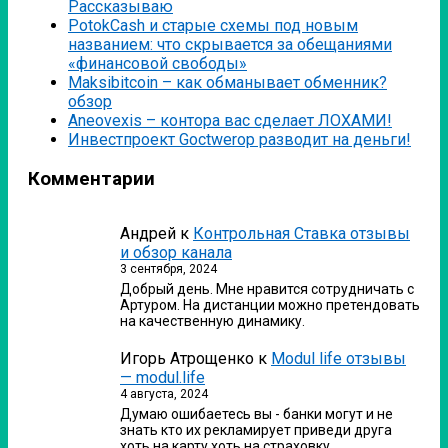
Рассказываю
PotokCash и старые схемы под новым
названием: что скрывается за обещаниями
«финансовой свободы»
Мaksibitcoin – как обманывает обменник?
обзор
Аneovexis – контора вас сделает ЛОХАМИ!
Инвестпроект Goctwerop разводит на деньги!
Комментарии
Андрей
к
Контрольная Ставка отзывы
и обзор канала
3 сентября, 2024
Добрый день. Мне нравится сотрудничать с
Артуром. На дистанции можно претендовать
на качественную динамику.
Игорь Атрощенко
к
Modul life отзывы
— modul.life
4 августа, 2024
Думаю ошибаетесь вы - банки могут и не
знать кто их рекламирует приведи друга
хоть на карту хоть на страховку…