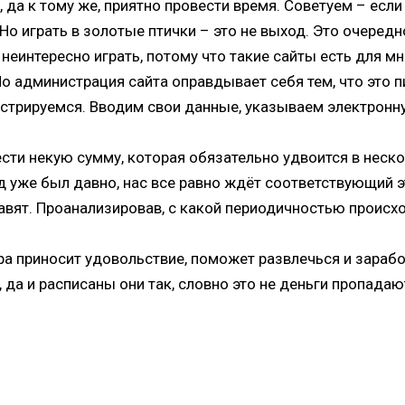
, да к тому же, приятно провести время. Советуем – есл
 Но играть в золотые птички – это не выход. Это очередн
м неинтересно играть, потому что такие сайты есть для 
Но администрация сайта оправдывает себя тем, что это п
истрируемся. Вводим свои данные, указываем электронную
сти некую сумму, которая обязательно удвоится в неско
год уже был давно, нас все равно ждёт соответствующий
авят. Проанализировав, с какой периодичностью происх
гра приносит удовольствие, поможет развлечься и заработ
да и расписаны они так, словно это не деньги пропадают