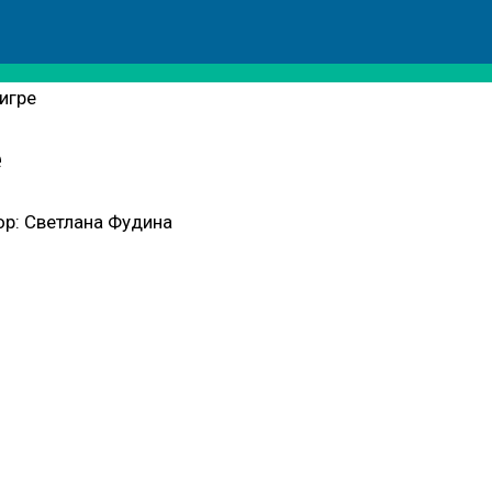
игре
е
ор:
Светлана Фудина