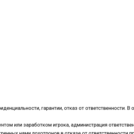
фиденциальности, гарантии, отказ от ответственности. В
унтом или заработком игрока, администрация ответствен
тренных нами лохотронов в отказе от ответственности 