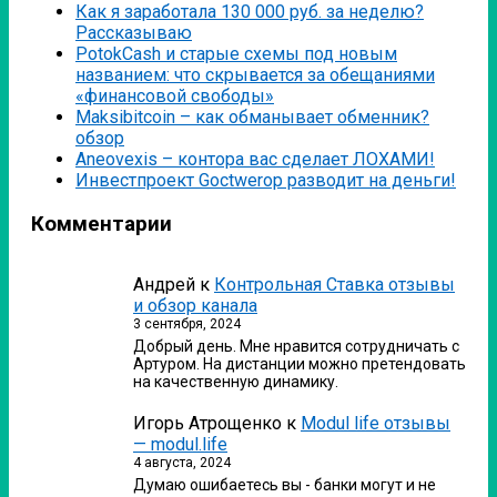
Как я заработала 130 000 руб. за неделю?
Рассказываю
PotokCash и старые схемы под новым
названием: что скрывается за обещаниями
«финансовой свободы»
Мaksibitcoin – как обманывает обменник?
обзор
Аneovexis – контора вас сделает ЛОХАМИ!
Инвестпроект Goctwerop разводит на деньги!
Комментарии
Андрей
к
Контрольная Ставка отзывы
и обзор канала
3 сентября, 2024
Добрый день. Мне нравится сотрудничать с
Артуром. На дистанции можно претендовать
на качественную динамику.
Игорь Атрощенко
к
Modul life отзывы
— modul.life
4 августа, 2024
Думаю ошибаетесь вы - банки могут и не