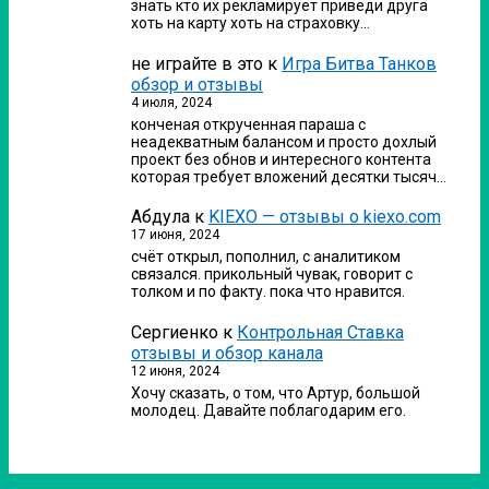
знать кто их рекламирует приведи друга
хоть на карту хоть на страховку…
не играйте в это
к
Игра Битва Танков
обзор и отзывы
4 июля, 2024
конченая открученная параша с
неадекватным балансом и просто дохлый
проект без обнов и интересного контента
которая требует вложений десятки тысяч…
Абдула
к
KIEXO — отзывы о kiexo.com
17 июня, 2024
счёт открыл, пополнил, с аналитиком
связался. прикольный чувак, говорит с
толком и по факту. пока что нравится.
Сергиенко
к
Контрольная Ставка
отзывы и обзор канала
12 июня, 2024
Хочу сказать, о том, что Артур, большой
молодец. Давайте поблагодарим его.