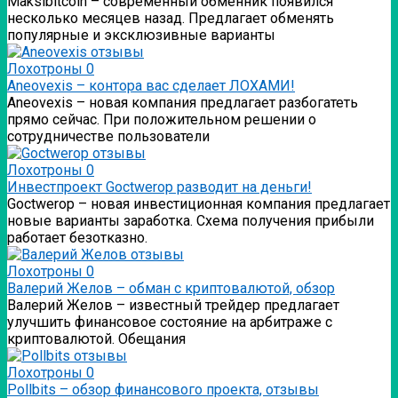
Мaksibitcoin – современный обменник появился
несколько месяцев назад. Предлагает обменять
популярные и эксклюзивные варианты
Лохотроны
0
Аneovexis – контора вас сделает ЛОХАМИ!
Аneovexis – новая компания предлагает разбогатеть
прямо сейчас. При положительном решении о
сотрудничестве пользователи
Лохотроны
0
Инвестпроект Goctwerop разводит на деньги!
Goctwerop – новая инвестиционная компания предлагает
новые варианты заработка. Схема получения прибыли
работает безотказно.
Лохотроны
0
Валерий Желов – обман с криптовалютой, обзор
Валерий Желов – известный трейдер предлагает
улучшить финансовое состояние на арбитраже с
криптовалютой. Обещания
Лохотроны
0
Pollbits – обзор финансового проекта, отзывы