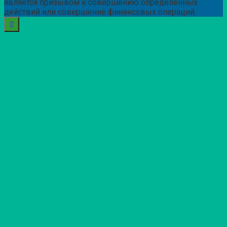
является призывом к совершению определенных
действий или совершение финансовых операций.