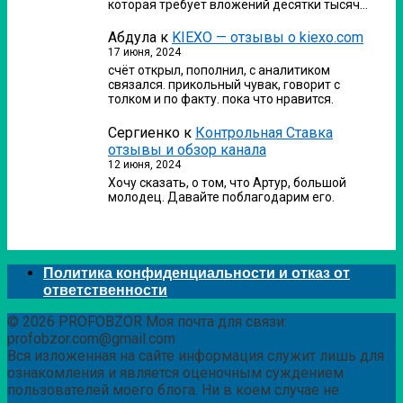
которая требует вложений десятки тысяч…
Абдула
к
KIEXO — отзывы о kiexo.com
17 июня, 2024
счёт открыл, пополнил, с аналитиком
связался. прикольный чувак, говорит с
толком и по факту. пока что нравится.
Сергиенко
к
Контрольная Ставка
отзывы и обзор канала
12 июня, 2024
Хочу сказать, о том, что Артур, большой
молодец. Давайте поблагодарим его.
Политика конфиденциальности и отказ от
ответственности
© 2026 PROFOBZOR Моя почта для связи:
profobzor.com@gmail.com
Вся изложенная на сайте информация служит лишь для
ознакомления и является оценочным суждением
пользователей моего блога. Ни в коем случае не