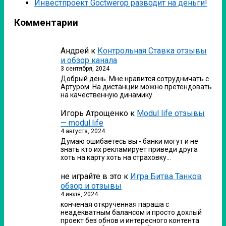
Инвестпроект Goctwerop разводит на деньги!
Комментарии
Андрей
к
Контрольная Ставка отзывы
и обзор канала
3 сентября, 2024
Добрый день. Мне нравится сотрудничать с
Артуром. На дистанции можно претендовать
на качественную динамику.
Игорь Атрощенко
к
Modul life отзывы
— modul.life
4 августа, 2024
Думаю ошибаетесь вы - банки могут и не
знать кто их рекламирует приведи друга
хоть на карту хоть на страховку…
не играйте в это
к
Игра Битва Танков
обзор и отзывы
4 июля, 2024
конченая открученная параша с
неадекватным балансом и просто дохлый
проект без обнов и интересного контента