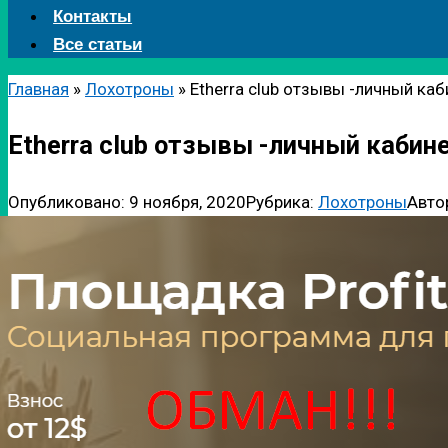
Контакты
Все статьи
Главная
»
Лохотроны
»
Etherra club отзывы -личный каб
Etherra club отзывы -личный кабин
Опубликовано:
9 ноября, 2020
Рубрика:
Лохотроны
Авто