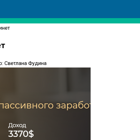
инет
ет
р:
Светлана Фудина