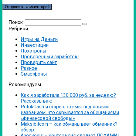
Поиск:
Рубрики
Игры на Деньги
Инвестиции
Лохотроны
Проверенный заработок!
Проверить сайт
Разное
Смартфоны
Рекомендуем
Как я заработала 130 000 руб. за неделю?
Рассказываю
PotokCash и старые схемы под новым
названием: что скрывается за обещаниями
«финансовой свободы»
Мaksibitcoin – как обманывает обменник?
обзор
Аneovexis – контора вас сделает ЛОХАМИ!