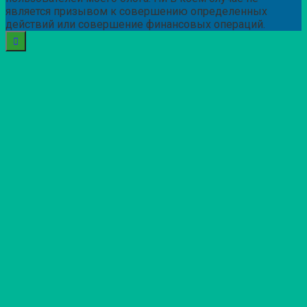
является призывом к совершению определенных
действий или совершение финансовых операций.