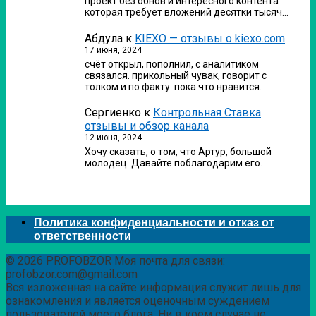
проект без обнов и интересного контента
которая требует вложений десятки тысяч…
Абдула
к
KIEXO — отзывы о kiexo.com
17 июня, 2024
счёт открыл, пополнил, с аналитиком
связался. прикольный чувак, говорит с
толком и по факту. пока что нравится.
Сергиенко
к
Контрольная Ставка
отзывы и обзор канала
12 июня, 2024
Хочу сказать, о том, что Артур, большой
молодец. Давайте поблагодарим его.
Политика конфиденциальности и отказ от
ответственности
© 2026 PROFOBZOR Моя почта для связи:
profobzor.com@gmail.com
Вся изложенная на сайте информация служит лишь для
ознакомления и является оценочным суждением
пользователей моего блога. Ни в коем случае не