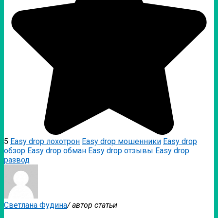
5
Easy drop лохотрон
Easy drop мошенники
Easy drop
обзор
Easy drop обман
Easy drop отзывы
Easy drop
развод
Светлана Фудина
/ автор статьи