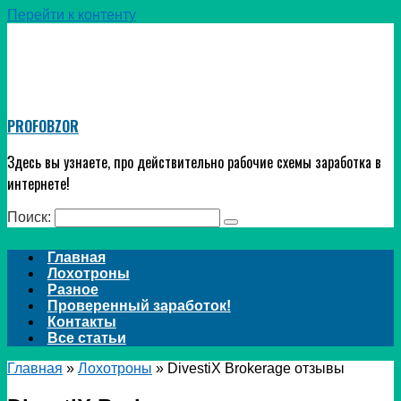
Перейти к контенту
PROFOBZOR
Здесь вы узнаете, про действительно рабочие схемы заработка в
интернете!
Поиск:
Главная
Лохотроны
Разное
Проверенный заработок!
Контакты
Все статьи
Главная
»
Лохотроны
»
DivestiX Brokerage отзывы