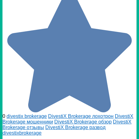
0
divestix brokerage
DivestiX Brokerage лохотрон
DivestiX
Brokerage мошенники
DivestiX Brokerage обзор
DivestiX
Brokerage отзывы
DivestiX Brokerage развод
divestixbrokerage