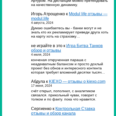
Артуром. На дистанции можно претендовать
на качественную динамику.
Игорь Атрощенко
к
Modul life отзывы —
modul.life
4 августа, 2024
Думаю ошибаетесь вы - банки могут и не
знать кто их рекламирует приведи друга хоть
на карту хоть на страховку…
не играйте в это
к
Игра Битва Танков
обзор и отзывы
4 июля, 2024
конченая открученная параша с
неадекватным балансом и просто дохлый
проект без обнов и интересного контента
которая требует вложений десятки тысяч…
Абдула
к
KIEXO — отзывы о kiexo.com
17 июня, 2024
счёт открыл, пополнил, с аналитиком
связался. прикольный чувак, говорит с
толком и по факту. пока что нравится.
Сергиенко
к
Контрольная Ставка
отзывы и обзор канала