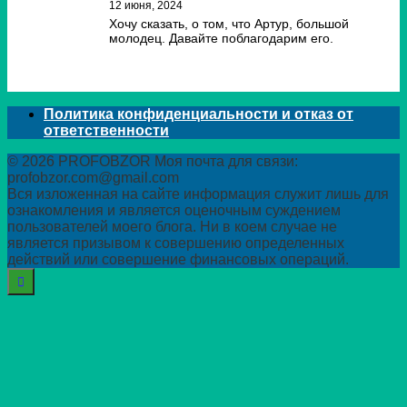
12 июня, 2024
Хочу сказать, о том, что Артур, большой
молодец. Давайте поблагодарим его.
Политика конфиденциальности и отказ от
ответственности
© 2026 PROFOBZOR Моя почта для связи:
profobzor.com@gmail.com
Вся изложенная на сайте информация служит лишь для
ознакомления и является оценочным суждением
пользователей моего блога. Ни в коем случае не
является призывом к совершению определенных
действий или совершение финансовых операций.