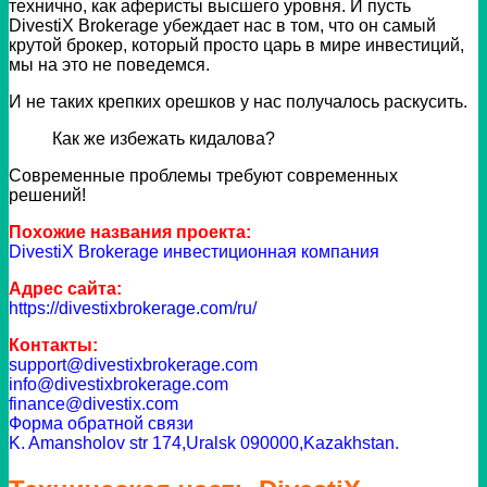
технично, как аферисты высшего уровня. И пусть
DivestiX Brokerage убеждает нас в том, что он самый
крутой брокер, который просто царь в мире инвестиций,
мы на это не поведемся.
И не таких крепких орешков у нас получалось раскусить.
Как же избежать кидалова?
Современные проблемы требуют современных
решений!
Похожие названия проекта:
DivestiX Brokerage инвестиционная компания
Адрес сайта:
https://divestixbrokerage.com/ru/
Контакты:
support@divestixbrokerage.com
info@divestixbrokerage.com
finance@divestix.com
Форма обратной связи
K. Amansholov str 174,Uralsk 090000,Kazakhstan.