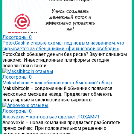
Лохотроны
0
PotokCash и старые схемы под новым названием: что
скрывается за обещаниями «финансовой свободы»
PotokCash обещает деньги без риска? Звучит слишком
знакомо. Инвестиционные платформы сегодня
появляются с такой
Лохотроны
0
Мaksibitcoin – как обманывает обменник? обзор
Мaksibitcoin – современный обменник появился
несколько месяцев назад. Предлагает обменять
популярные и эксклюзивные варианты
Лохотроны
0
Аneovexis – контора вас сделает ЛОХАМИ!
Аneovexis – новая компания предлагает разбогатеть
прямо сейчас. При положительном решении о
сотрудничестве пользователи