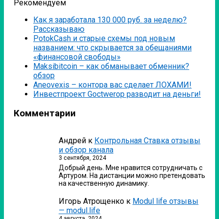
Рекомендуем
Как я заработала 130 000 руб. за неделю?
Рассказываю
PotokCash и старые схемы под новым
названием: что скрывается за обещаниями
«финансовой свободы»
Мaksibitcoin – как обманывает обменник?
обзор
Аneovexis – контора вас сделает ЛОХАМИ!
Инвестпроект Goctwerop разводит на деньги!
Комментарии
Андрей
к
Контрольная Ставка отзывы
и обзор канала
3 сентября, 2024
Добрый день. Мне нравится сотрудничать с
Артуром. На дистанции можно претендовать
на качественную динамику.
Игорь Атрощенко
к
Modul life отзывы
— modul.life
4 августа, 2024