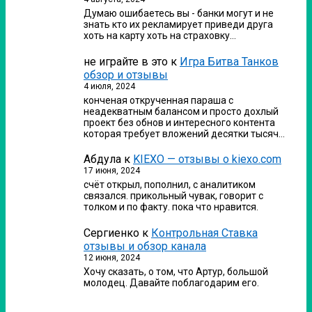
Думаю ошибаетесь вы - банки могут и не
знать кто их рекламирует приведи друга
хоть на карту хоть на страховку…
не играйте в это
к
Игра Битва Танков
обзор и отзывы
4 июля, 2024
конченая открученная параша с
неадекватным балансом и просто дохлый
проект без обнов и интересного контента
которая требует вложений десятки тысяч…
Абдула
к
KIEXO — отзывы о kiexo.com
17 июня, 2024
счёт открыл, пополнил, с аналитиком
связался. прикольный чувак, говорит с
толком и по факту. пока что нравится.
Сергиенко
к
Контрольная Ставка
отзывы и обзор канала
12 июня, 2024
Хочу сказать, о том, что Артур, большой
молодец. Давайте поблагодарим его.