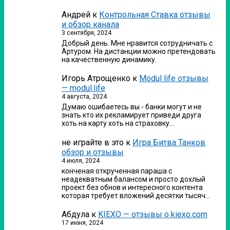
Андрей
к
Контрольная Ставка отзывы
и обзор канала
3 сентября, 2024
Добрый день. Мне нравится сотрудничать с
Артуром. На дистанции можно претендовать
на качественную динамику.
Игорь Атрощенко
к
Modul life отзывы
— modul.life
4 августа, 2024
Думаю ошибаетесь вы - банки могут и не
знать кто их рекламирует приведи друга
хоть на карту хоть на страховку…
не играйте в это
к
Игра Битва Танков
обзор и отзывы
4 июля, 2024
конченая открученная параша с
неадекватным балансом и просто дохлый
проект без обнов и интересного контента
которая требует вложений десятки тысяч…
Абдула
к
KIEXO — отзывы о kiexo.com
17 июня, 2024