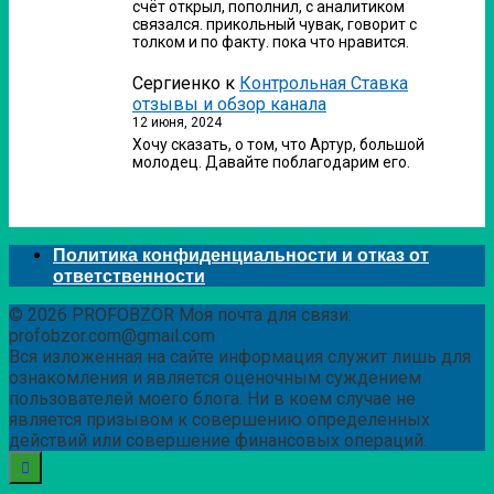
счёт открыл, пополнил, с аналитиком
связался. прикольный чувак, говорит с
толком и по факту. пока что нравится.
Сергиенко
к
Контрольная Ставка
отзывы и обзор канала
12 июня, 2024
Хочу сказать, о том, что Артур, большой
молодец. Давайте поблагодарим его.
Политика конфиденциальности и отказ от
ответственности
© 2026 PROFOBZOR Моя почта для связи:
profobzor.com@gmail.com
Вся изложенная на сайте информация служит лишь для
ознакомления и является оценочным суждением
пользователей моего блога. Ни в коем случае не
является призывом к совершению определенных
действий или совершение финансовых операций.