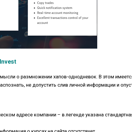
nvest
 мысли о размножении хапов-однодневок. В этом имеетс
спознать, не допустить слив личной информации и опу
ческом адресе компании – в легенде указана стандартн
нформация о курсах на сайте отсутствует