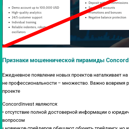
Признаки мошеннической пирамиды ConcordI
Ежедневное появление новых проектов наталкивает на
не профессиональности – множество. Важно вовремя ра
проекте
ConcordInvest являются:
• отсутствие полной достоверной информации о юриди
вопросом
• новичков-трейдеров обещают обучить трейдингу, но и