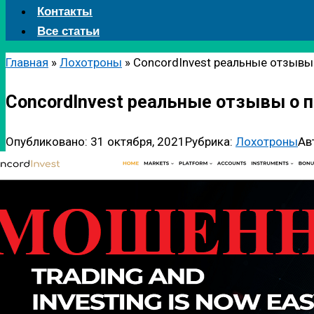
Контакты
Все статьи
Главная
»
Лохотроны
»
ConcordInvest реальные отзывы
ConcordInvest реальные отзывы о 
Опубликовано:
31 октября, 2021
Рубрика:
Лохотроны
Ав