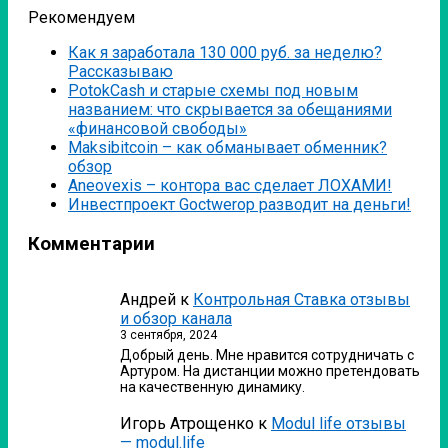
Рекомендуем
Как я заработала 130 000 руб. за неделю?
Рассказываю
PotokCash и старые схемы под новым
названием: что скрывается за обещаниями
«финансовой свободы»
Мaksibitcoin – как обманывает обменник?
обзор
Аneovexis – контора вас сделает ЛОХАМИ!
Инвестпроект Goctwerop разводит на деньги!
Комментарии
Андрей
к
Контрольная Ставка отзывы
и обзор канала
3 сентября, 2024
Добрый день. Мне нравится сотрудничать с
Артуром. На дистанции можно претендовать
на качественную динамику.
Игорь Атрощенко
к
Modul life отзывы
— modul.life