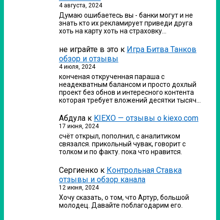
4 августа, 2024
Думаю ошибаетесь вы - банки могут и не
знать кто их рекламирует приведи друга
хоть на карту хоть на страховку…
не играйте в это
к
Игра Битва Танков
обзор и отзывы
4 июля, 2024
конченая открученная параша с
неадекватным балансом и просто дохлый
проект без обнов и интересного контента
которая требует вложений десятки тысяч…
Абдула
к
KIEXO — отзывы о kiexo.com
17 июня, 2024
счёт открыл, пополнил, с аналитиком
связался. прикольный чувак, говорит с
толком и по факту. пока что нравится.
Сергиенко
к
Контрольная Ставка
отзывы и обзор канала
12 июня, 2024
Хочу сказать, о том, что Артур, большой
молодец. Давайте поблагодарим его.