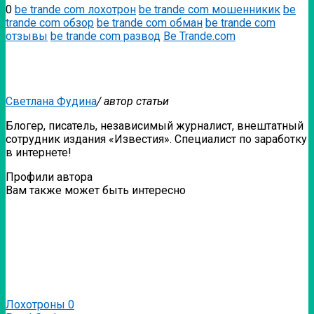
0
be trande com лохотрон
be trande com мошенникик
be
trande com обзор
be trande com обман
be trande com
отзывы
be trande com развод
Be Trande.com
Светлана Фудина
/ автор статьи
Блогер, писатель, независимый журналист, внештатный
сотрудник издания «Известия». Специалист по заработку
в интернете!
Профили автора
Вам также может быть интересно
Лохотроны
0