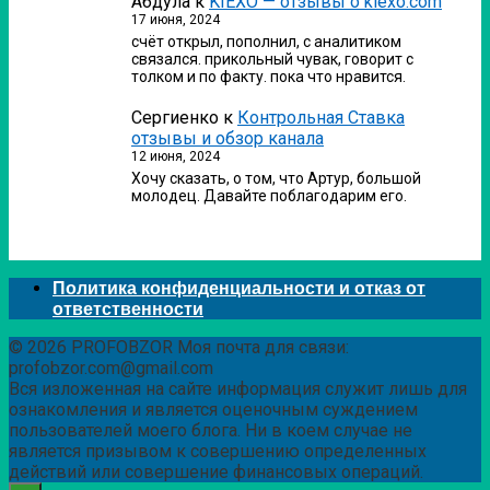
Абдула
к
KIEXO — отзывы о kiexo.com
17 июня, 2024
счёт открыл, пополнил, с аналитиком
связался. прикольный чувак, говорит с
толком и по факту. пока что нравится.
Сергиенко
к
Контрольная Ставка
отзывы и обзор канала
12 июня, 2024
Хочу сказать, о том, что Артур, большой
молодец. Давайте поблагодарим его.
Политика конфиденциальности и отказ от
ответственности
© 2026 PROFOBZOR Моя почта для связи:
profobzor.com@gmail.com
Вся изложенная на сайте информация служит лишь для
ознакомления и является оценочным суждением
пользователей моего блога. Ни в коем случае не
является призывом к совершению определенных
действий или совершение финансовых операций.