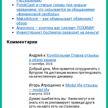
Рассказываю
PotokCash и старые схемы под новым
названием: что скрывается за обещаниями
«финансовой свободы»
Мaksibitcoin – как обманывает обменник?
обзор
Аneovexis – контора вас сделает ЛОХАМИ!
Инвестпроект Goctwerop разводит на деньги!
Комментарии
Андрей
к
Контрольная Ставка отзывы
и обзор канала
3 сентября, 2024
Добрый день. Мне нравится сотрудничать с
Артуром. На дистанции можно претендовать
на качественную динамику.
Игорь Атрощенко
к
Modul life отзывы
— modul.life
4 августа, 2024
Думаю ошибаетесь вы - банки могут и не
знать кто их рекламирует приведи друга
хоть на карту хоть на страховку…