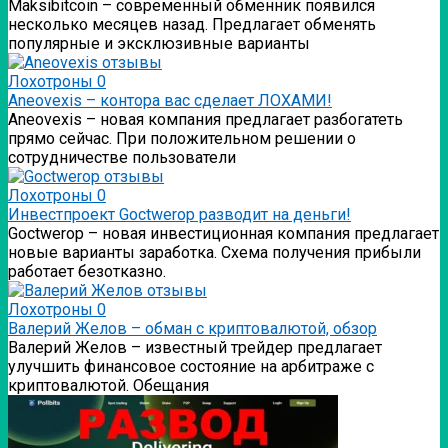
Мaksibitcoin – современный обменник появился
несколько месяцев назад. Предлагает обменять
популярные и эксклюзивные варианты
Лохотроны
0
Аneovexis – контора вас сделает ЛОХАМИ!
Аneovexis – новая компания предлагает разбогатеть
прямо сейчас. При положительном решении о
сотрудничестве пользователи
Лохотроны
0
Инвестпроект Goctwerop разводит на деньги!
Goctwerop – новая инвестиционная компания предлагает
новые варианты заработка. Схема получения прибыли
работает безотказно.
Лохотроны
0
Валерий Желов – обман с криптовалютой, обзор
Валерий Желов – известный трейдер предлагает
улучшить финансовое состояние на арбитраже с
криптовалютой. Обещания