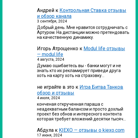
Андрей
к
Контрольная Ставка отзывы
и обзор канала
3 сентября, 2024
Добрый день. Мне нравится сотрудничать с
Артуром. На дистанции можно претендовать
на качественную динамику.
Игорь Атрощенко
к
Modul life отзывы
— modul.life
4 августа, 2024
Думаю ошибаетесь вы - банки могут и не
знать кто их рекламирует приведи друга
хоть на карту хоть на страховку…
не играйте в это
к
Игра Битва Танков
обзор и отзывы
4 июля, 2024
конченая открученная параша с
неадекватным балансом и просто дохлый
проект без обнов и интересного контента
которая требует вложений десятки тысяч…
Абдула
к
KIEXO — отзывы о kiexo.com
17 июня, 2024