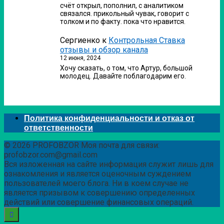
счёт открыл, пополнил, с аналитиком
связался. прикольный чувак, говорит с
толком и по факту. пока что нравится.
Сергиенко
к
Контрольная Ставка
отзывы и обзор канала
12 июня, 2024
Хочу сказать, о том, что Артур, большой
молодец. Давайте поблагодарим его.
Политика конфиденциальности и отказ от
ответственности
© 2026 PROFOBZOR Моя почта для связи:
profobzor.com@gmail.com
Вся изложенная на сайте информация служит лишь для
ознакомления и является оценочным суждением
пользователей моего блога. Ни в коем случае не
является призывом к совершению определенных
действий или совершение финансовых операций.