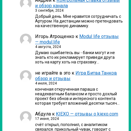
Андрей
к
Контрольная Ставка отзывы
и обзор канала
3 сентября, 2024
Добрый день. Мне нравится сотрудничать с
Артуром. На дистанции можно претендовать
на качественную динамику.
Игорь Атрощенко
к
Modul life отзывы
— modul.life
4 августа, 2024
Думаю ошибаетесь вы - банки могут и не
знать кто их рекламирует приведи друга
хоть на карту хоть на страховку…
не играйте в это
к
Игра Битва Танков
обзор и отзывы
4 июля, 2024
конченая открученная параша с
неадекватным балансом и просто дохлый
проект без обнов и интересного контента
которая требует вложений десятки тысяч…
Абдула
к
KIEXO — отзывы о kiexo.com
17 июня, 2024
счёт открыл, пополнил, с аналитиком
связался. прикольный чувак, говорит с