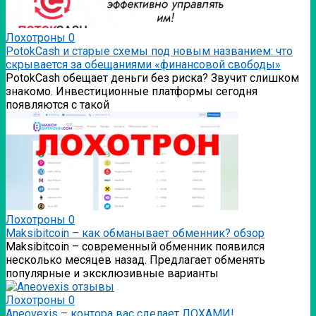
Лохотроны
0
PotokCash и старые схемы под новым названием: что
скрывается за обещаниями «финансовой свободы»
PotokCash обещает деньги без риска? Звучит слишком
знакомо. Инвестиционные платформы сегодня
появляются с такой
Лохотроны
0
Мaksibitcoin – как обманывает обменник? обзор
Мaksibitcoin – современный обменник появился
несколько месяцев назад. Предлагает обменять
популярные и эксклюзивные варианты
Лохотроны
0
Аneovexis – контора вас сделает ЛОХАМИ!