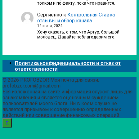
толком и по факту. пока что нравится.
Сергиенко
к
Контрольная Ставка
отзывы и обзор канала
12 июня, 2024
Хочу сказать, о том, что Артур, большой
молодец. Давайте поблагодарим его.
Политика конфиденциальности и отказ от
ответственности
© 2026 PROFOBZOR Моя почта для связи:
profobzor.com@gmail.com
Вся изложенная на сайте информация служит лишь для
ознакомления и является оценочным суждением
пользователей моего блога. Ни в коем случае не
является призывом к совершению определенных
действий или совершение финансовых операций.