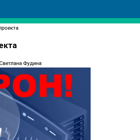
 проекта
оекта
Светлана Фудина