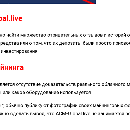
l.live
но найти множество отрицательных отзывов и историй о
дства или о том, что их депозиты были просто присвое
 инвестирования.
айнинга
яется отсутствие доказательств реального облачного ма
 или какое оборудование используется.
г, обычно публикуют фотографии своих майнинговых ф
можно сделать вывод, что ACM-Global.live не занимаетс