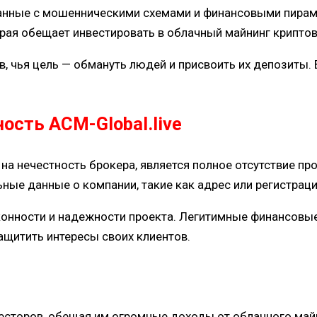
занные с мошенническими схемами и финансовыми пирам
торая обещает инвестировать в облачный майнинг крипто
в, чья цель — обмануть людей и присвоить их депозиты
ость ACM-Global.live
на нечестность брокера, является полное отсутствие пр
ьные данные о компании, такие как адрес или регистра
конности и надежности проекта. Легитимные финансов
ащитить интересы своих клиентов.
нвесторов, обещая им огромные доходы от облачного ма